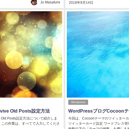
Jo Masafumi
2018年9月14日
Wordpress
ve Old Posts設定方法
WordPressブログCoco
 Old Posts設定方法について紹介しま
今回は、Cocoonテーマのツイッターカ
 この作業は、すべてで入力してくださ
ツイッターカード設定 ワードプレス管
外観の下の「テーマの編集」を押します。