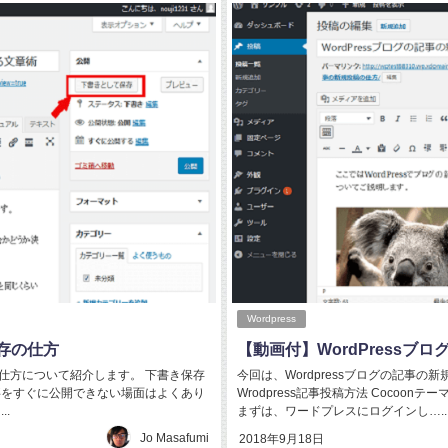
Wordpress
保存の仕方
【動画付】WordPressブ
存の仕方について紹介します。 下書き保存
今回は、Wordpressブログの記事
る記事をすぐに公開できない場面はよくあり
Wrodpress記事投稿方法 Cocoon
.
まずは、ワードプレスにログインし…..
Jo Masafumi
2018年9月18日