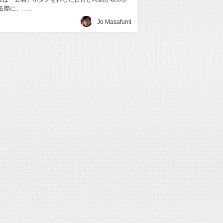
る際に、…...
Jo Masafumi