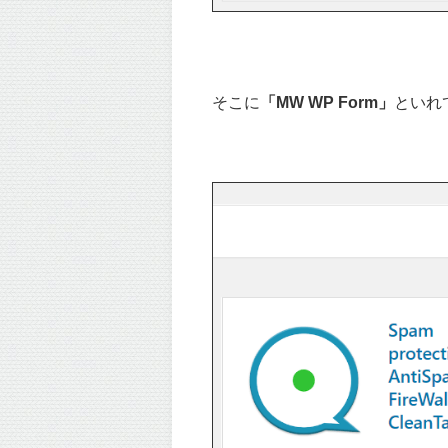
そこに
「MW WP Form」
といれ