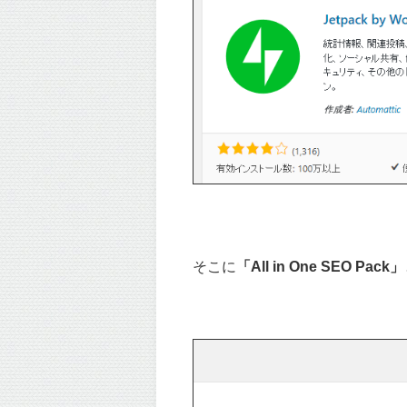
そこに
「All in One SEO Pack」